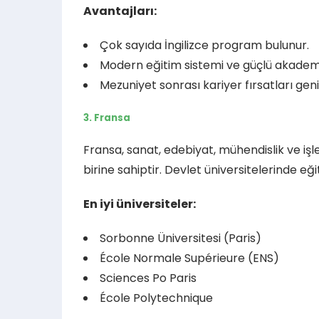
Avantajları:
Çok sayıda İngilizce program bulunur.
Modern eğitim sistemi ve güçlü akademi
Mezuniyet sonrası kariyer fırsatları geniş
3. Fransa
Fransa, sanat, edebiyat, mühendislik ve iş
birine sahiptir. Devlet üniversitelerinde eğ
En iyi üniversiteler:
Sorbonne Üniversitesi (Paris)
École Normale Supérieure (ENS)
Sciences Po Paris
École Polytechnique