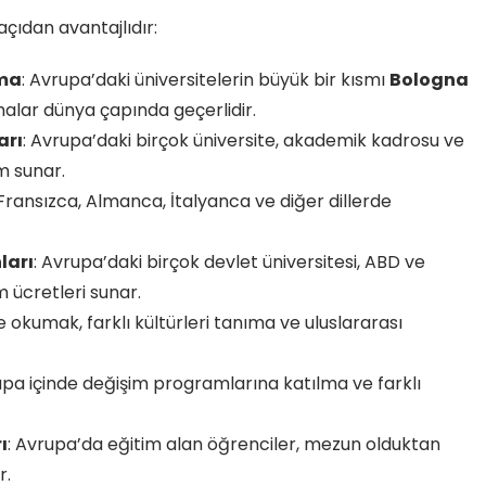
çıdan avantajlıdır:
oma
: Avrupa’daki üniversitelerin büyük bir kısmı
Bologna
malar dünya çapında geçerlidir.
arı
: Avrupa’daki birçok üniversite, akademik kadrosu ve
m sunar.
e, Fransızca, Almanca, İtalyanca ve diğer dillerde
ları
: Avrupa’daki birçok devlet üniversitesi, ABD ve
 ücretleri sunar.
e okumak, farklı kültürleri tanıma ve uluslararası
upa içinde değişim programlarına katılma ve farklı
ı
: Avrupa’da eğitim alan öğrenciler, mezun olduktan
r.