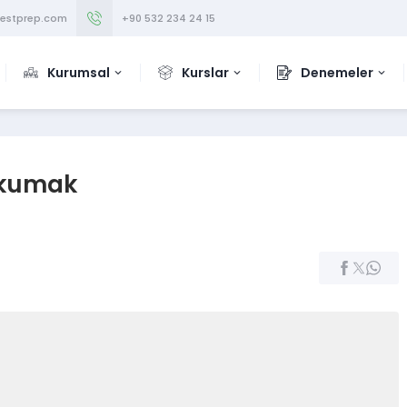
testprep.com
+90 532 234 24 15
Kurumsal
Kurslar
Denemeler
Okumak