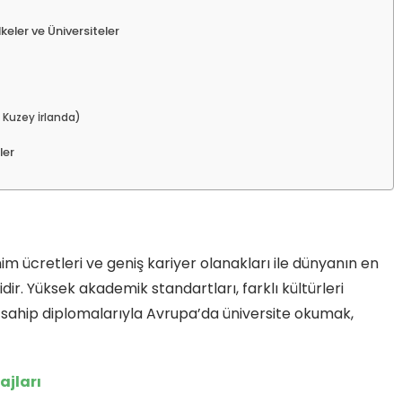
ı
keler ve Üniversiteler
r, Kuzey İrlanda)
ler
nim ücretleri ve geniş kariyer olanakları ile dünyanın en
ir. Yüksek akademik standartları, farklı kültürleri
ğe sahip diplomalarıyla Avrupa’da üniversite okumak,
ajları