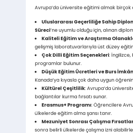
Avrupa’da üniversite eğitimi almak birçok a
Uluslararası Geçerliliğe Sahip Dipl
Süreci
’ne uyumlu olduğu için, alınan diplo
Kaliteli Eğitim ve Araştırma Olanakl
gelişmiş laboratuvarlarıyla üst düzey eğiti
Çok Dilli Eğitim Seçenekleri
: İngilizc
programlar bulunur.
Düşük Eğitim Ücretleri ve Burs İmkân
Kanada’ya kıyasla çok daha uygun öğrenim
Kültürel Çeşitlilik
: Avrupa’da üniversit
bağlantılar kurma fırsatı sunar.
Erasmus+ Programı
: Öğrencilere Avr
ülkelerde eğitim alma şansı tanır.
Mezuniyet Sonrası Çalışma Fırsatlar
sonra belirli ülkelerde çalışma izni alabilirle