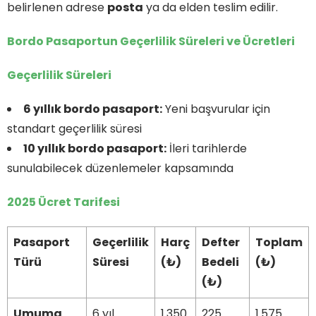
belirlenen adrese
posta
ya da elden teslim edilir.
Bordo Pasaportun Geçerlilik Süreleri ve Ücretleri
Geçerlilik Süreleri
6 yıllık bordo pasaport:
Yeni başvurular için
standart geçerlilik süresi
10 yıllık bordo pasaport:
İleri tarihlerde
sunulabilecek düzenlemeler kapsamında
2025 Ücret Tarifesi
Pasaport
Geçerlilik
Harç
Defter
Toplam
Türü
Süresi
(₺)
Bedeli
(₺)
(₺)
Umuma
6 yıl
1.350
225
1.575