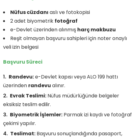
Nüfus cüzdanı
aslı ve fotokopisi
2 adet biyometrik
fotoğraf
e-Devlet üzerinden alınmış
harç makbuzu
Reşit olmayan başvuru sahipleri için noter onaylı
veli izin belgesi
Başvuru Süreci
Randevu:
e-Devlet kapısı veya ALO 199 hattı
üzerinden
randevu
alınır.
Evrak Teslimi:
Nüfus müdürlüğünde belgeler
eksiksiz teslim edilir.
Biyometrik İşlemler:
Parmak izi kaydı ve fotoğraf
çekimi yapılır.
Teslimat:
Başvuru sonuçlandığında pasaport,