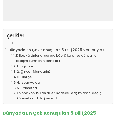
İçerikler
Dünyada En Çok Konuşulan 5 Dil (2025 Verileriyle)
Diller, kültürler arasında köprü kurar ve dünya ile
iletişim kurmanın temelidir
1. İngilizce
2. Çince (Mandarin)
3. Hintçe
4. İspanyolca
5. Fransızca
En çok konuşulan diller, sadece iletişim aracı değil;
küresel kimlik taşıyıcısıdır
Dünyada En Çok Konuşulan 5 Dil (2025