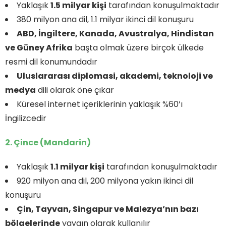
Yaklaşık
1.5 milyar kişi
tarafından konuşulmaktadır
380 milyon ana dil, 1.1 milyar ikinci dil konuşuru
ABD, İngiltere, Kanada, Avustralya, Hindistan
ve Güney Afrika
başta olmak üzere birçok ülkede
resmi dil konumundadır
Uluslararası diplomasi, akademi, teknoloji ve
medya
dili olarak öne çıkar
Küresel internet içeriklerinin yaklaşık %60’ı
İngilizcedir
2. Çince (Mandarin)
Yaklaşık
1.1 milyar kişi
tarafından konuşulmaktadır
920 milyon ana dil, 200 milyona yakın ikinci dil
konuşuru
Çin, Tayvan, Singapur ve Malezya’nın bazı
bölgelerinde
yaygın olarak kullanılır