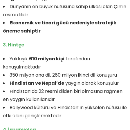
Dünyanın en büyük nüfusuna sahip ülkesi olan Çin’in
resmi dilidir
Ekonomik ve ticari gücü nedeniyle stratejik
öneme sahiptir
3. Hintçe
Yaklaşık
610 milyon kişi
tarafından
konuşulmaktadır
350 milyon ana dil, 260 milyon ikinci dil konuşuru
Hindistan ve Nepal’de
yaygın olarak konuşulur
Hindistan’da 22 resmi dilden biri olmasına rağmen
en yaygın kullanılanıdır
Bollywood kültürü ve Hindistan’ın yükselen nüfusu ile
etki alanı genişlemektedir
4. İspanyolca