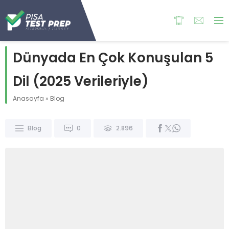
Dünyada En Çok Konuşulan 5
Dil (2025 Verileriyle)
Anasayfa
»
Blog
Blog
0
2.896