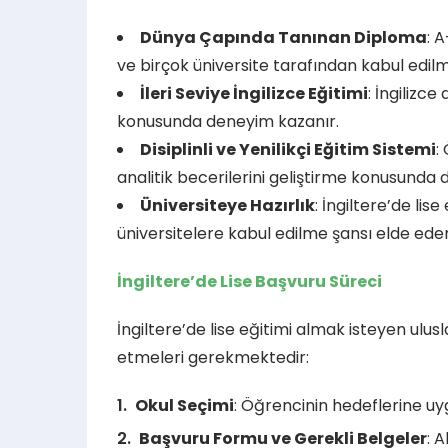
Dünya Çapında Tanınan Diploma
: 
ve birçok üniversite tarafından kabul edil
İleri Seviye İngilizce Eğitimi
: İngilizce
konusunda deneyim kazanır.
Disiplinli ve Yenilikçi Eğitim Sistemi
:
analitik becerilerini geliştirme konusunda 
Üniversiteye Hazırlık
: İngiltere’de lis
üniversitelere kabul edilme şansı elde eder
İngiltere’de Lise Başvuru Süreci
İngiltere’de lise eğitimi almak isteyen ulus
etmeleri gerekmektedir:
Okul Seçimi
: Öğrencinin hedeflerine uyg
Başvuru Formu ve Gerekli Belgeler
: 