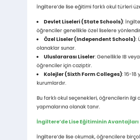
İngiltere’de lise eğitimi farklı okul türleri
Devlet Liseleri (State Schools)
: İngil
öğrenciler genellikle özel liselere yönlendiri
Özel Liseler (Independent Schools)
:
olanaklar sunar.
Uluslararası Liseler
: Genellikle IB vey
öğrenciler için caziptir.
Kolejler (Sixth Form Colleges)
: 16-18
kurumlardır.
Bu farklı okul seçenekleri, öğrencilerin il
yapmalarına olanak tanır.
İngiltere’de Lise Eğitiminin Avantajları
İngiltere’de lise okumak, öğrencilere birçok