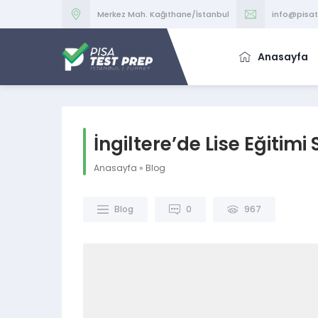
Merkez Mah. Kağıthane/İstanbul
info@pisa
Anasayfa
İngiltere’de Lise Eğitimi
Anasayfa
»
Blog
Blog
0
967