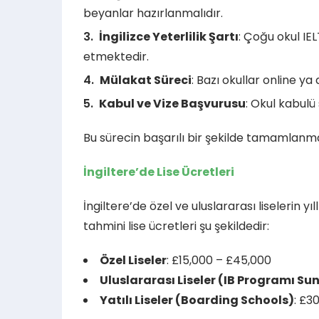
beyanlar hazırlanmalıdır.
İngilizce Yeterlilik Şartı
: Çoğu okul IEL
etmektedir.
Mülakat Süreci
: Bazı okullar online ya
Kabul ve Vize Başvurusu
: Okul kabulü 
Bu sürecin başarılı bir şekilde tamamlanmas
İngiltere’de Lise Ücretleri
İngiltere’de özel ve uluslararası liselerin yıll
tahmini lise ücretleri şu şekildedir:
Özel Liseler
: £15,000 – £45,000
Uluslararası Liseler (IB Programı Su
Yatılı Liseler (Boarding Schools)
: £3