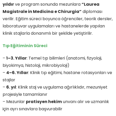
yıldır
ve program sonunda mezunlara
“Laurea
Magistrale in Medicina e Chirurgia”
diploması
verilir. Eğitim süreci boyunca öğrenciler, teorik dersler,
laboratuvar uygulamaları ve hastanelerde yapılan
klinik stajlarla donanımlı bir şekilde yetiştirilir.
Tıp Eğitiminin Süreci
–
1–3. Yıllar
: Temel tıp bilimleri (anatomi, fizyoloji,
biyokimya, histoloji, mikrobiyoloji)
–
4–6. Yıllar
: Klinik tıp eğitimi, hastane rotasyonları ve
stajlar
–
6. yıl
: Klinik staj ve uygulama ağırlıklıdır, mezuniyet
projesiyle tamamlanır
– Mezunlar
pratisyen hekim
unvanı alır ve uzmanlık
için ayrı sınavlara başvurabilir