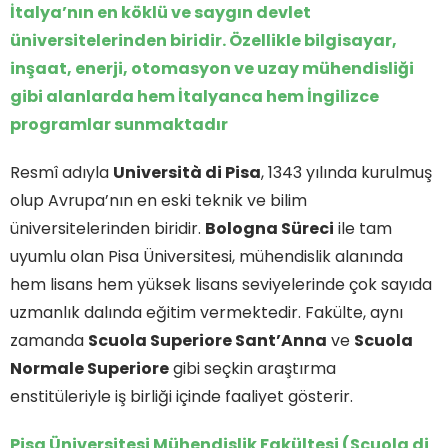
İtalya’nın en köklü ve saygın devlet
üniversitelerinden biridir. Özellikle bilgisayar,
inşaat, enerji, otomasyon ve uzay mühendisliği
gibi alanlarda hem İtalyanca hem İngilizce
programlar sunmaktadır
Resmî adıyla
Università di Pisa
, 1343 yılında kurulmuş
olup Avrupa’nın en eski teknik ve bilim
üniversitelerinden biridir.
Bologna Süreci
ile tam
uyumlu olan Pisa Üniversitesi, mühendislik alanında
hem lisans hem yüksek lisans seviyelerinde çok sayıda
uzmanlık dalında eğitim vermektedir. Fakülte, aynı
zamanda
Scuola Superiore Sant’Anna
ve
Scuola
Normale Superiore
gibi seçkin araştırma
enstitüleriyle iş birliği içinde faaliyet gösterir.
Pisa Üniversitesi Mühendislik Fakültesi (Scuola di