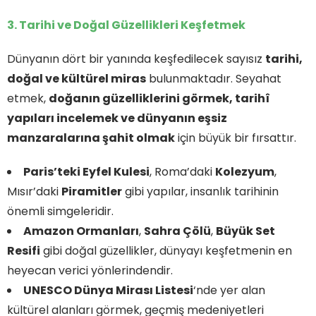
3. Tarihi ve Doğal Güzellikleri Keşfetmek
Dünyanın dört bir yanında keşfedilecek sayısız
tarihi,
doğal ve kültürel miras
bulunmaktadır. Seyahat
etmek,
doğanın güzelliklerini görmek, tarihî
yapıları incelemek ve dünyanın eşsiz
manzaralarına şahit olmak
için büyük bir fırsattır.
Paris’teki Eyfel Kulesi
, Roma’daki
Kolezyum
,
Mısır’daki
Piramitler
gibi yapılar, insanlık tarihinin
önemli simgeleridir.
Amazon Ormanları
,
Sahra Çölü
,
Büyük Set
Resifi
gibi doğal güzellikler, dünyayı keşfetmenin en
heyecan verici yönlerindendir.
UNESCO Dünya Mirası Listesi
‘nde yer alan
kültürel alanları görmek, geçmiş medeniyetleri