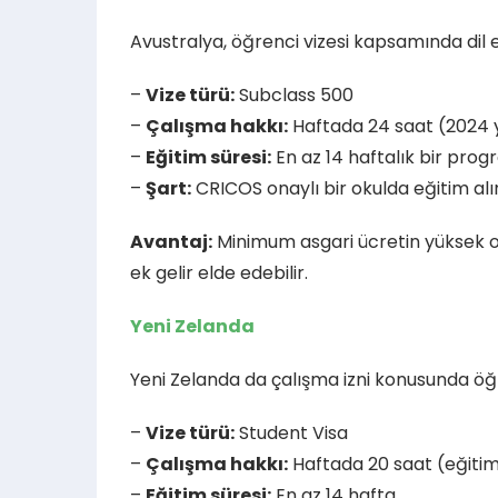
Avustralya, öğrenci vizesi kapsamında dil e
–
Vize türü:
Subclass 500
–
Çalışma hakkı:
Haftada 24 saat (2024 yı
–
Eğitim süresi:
En az 14 haftalık bir prog
–
Şart:
CRICOS onaylı bir okulda eğitim al
Avantaj:
Minimum asgari ücretin yüksek ol
ek gelir elde edebilir.
Yeni Zelanda
Yeni Zelanda da çalışma izni konusunda öğr
–
Vize türü:
Student Visa
–
Çalışma hakkı:
Haftada 20 saat (eğitim
–
Eğitim süresi:
En az 14 hafta