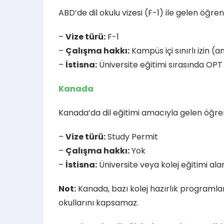
ABD’de dil okulu vizesi (F-1) ile gelen öğre
–
Vize türü:
F-1
–
Çalışma hakkı:
Kampüs içi sınırlı izin (
–
İstisna:
Üniversite eğitimi sırasında OPT 
Kanada
Kanada’da dil eğitimi amacıyla gelen öğre
–
Vize türü:
Study Permit
–
Çalışma hakkı:
Yok
–
İstisna:
Üniversite veya kolej eğitimi ala
Not:
Kanada, bazı kolej hazırlık programlar
okullarını kapsamaz.