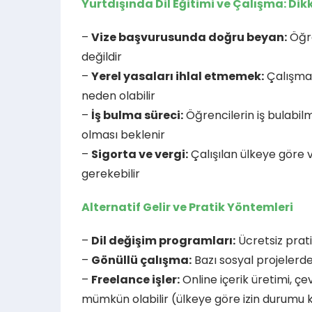
Yurtdışında Dil Eğitimi ve Çalışma: Dik
–
Vize başvurusunda doğru beyan:
Öğre
değildir
–
Yerel yasaları ihlal etmemek:
Çalışma 
neden olabilir
–
İş bulma süreci:
Öğrencilerin iş bulabilm
olması beklenir
–
Sigorta ve vergi:
Çalışılan ülkeye göre
gerekebilir
Alternatif Gelir ve Pratik Yöntemleri
–
Dil değişim programları:
Ücretsiz prat
–
Gönüllü çalışma:
Bazı sosyal projelerde
–
Freelance işler:
Online içerik üretimi, çev
mümkün olabilir (ülkeye göre izin durumu k