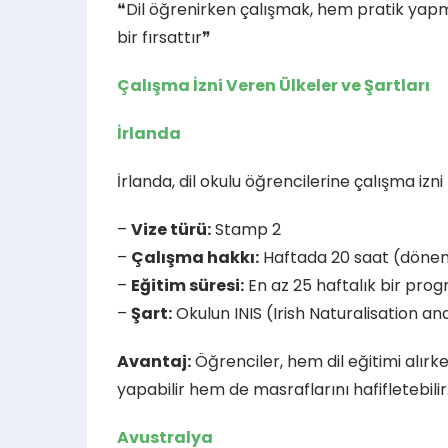
❝Dil öğrenirken çalışmak, hem pratik yap
bir fırsattır❞
Çalışma İzni Veren Ülkeler ve Şartları
İrlanda
İrlanda, dil okulu öğrencilerine çalışma izn
–
Vize türü:
Stamp 2
–
Çalışma hakkı:
Haftada 20 saat (dönem 
–
Eğitim süresi:
En az 25 haftalık bir pro
–
Şart:
Okulun INIS (Irish Naturalisation a
Avantaj:
Öğrenciler, hem dil eğitimi alırk
yapabilir hem de masraflarını hafifletebilir
Avustralya