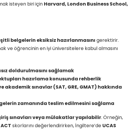
mak isteyen biri için
Harvard, London Business School,
şitli belgelerin eksiksiz hazırlanmasını
gerektirir.
ak ve öğrencinin en iyi üniversitelere kabul almasını
tasız doldurulmasını sağlamak
ktupları hazırlama konusunda rehberlik
FL) ve akademik sınavlar (SAT, GRE, GMAT) hakkında
elgelerin zamanında teslim edilmesini sağlama
giriş sınavları veya mülakatlar yapılabilir
. Örneğin,
 ACT
skorlarını değerlendirirken, İngiltere’de
UCAS