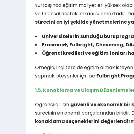
Yurtdışında eğitim maliyetleri yüksek olabil
ve finansal destek imkânı sunmaktadır. Dan
sürecini en iyi şekilde yönetmelerine y
Üniversitelerin sunduğu burs progr
Erasmus+, Fulbright, Chevening, DAA
Öğrenci kredileri ve eğitim fonları 
Örneğin, İngiltere’de eğitim almak isteyen
yapmak isteyenler için ise
Fulbright Pro
1.5. Konaklama ve Ulaşım Düzenlemeler
Öğrenciler için
güvenli ve ekonomik bir
sürecinin en önemli parçalarından biridir. 
konaklama seçeneklerini değerlendirm