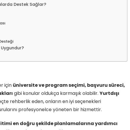
nularda Destek Sağlar?
ası
Desteği
in Uygundur?
r için
üniversite ve program seçimi, başvuru süreci,
akları
gibi konular oldukça karmaşık olabilir.
Yurtdışı
eçte rehberlik eden, onların en iyi seçenekleri
ularını profesyonelce yöneten bir hizmettir.
ğitimi en doğru şekilde planlamalarına yardımcı