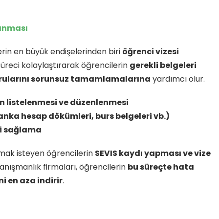
lanması
rin en büyük endişelerinden biri
öğrenci vizesi
süreci kolaylaştırarak öğrencilerin
gerekli belgeleri
vurularını sorunsuz tamamlamalarına
yardımcı olur.
ın listelenmesi ve düzenlenmesi
anka hesap dökümleri, burs belgeleri vb.)
ği sağlama
lmak isteyen öğrencilerin
SEVIS kaydı yapması ve vize
nışmanlık firmaları, öğrencilerin
bu süreçte hata
i en aza indirir
.