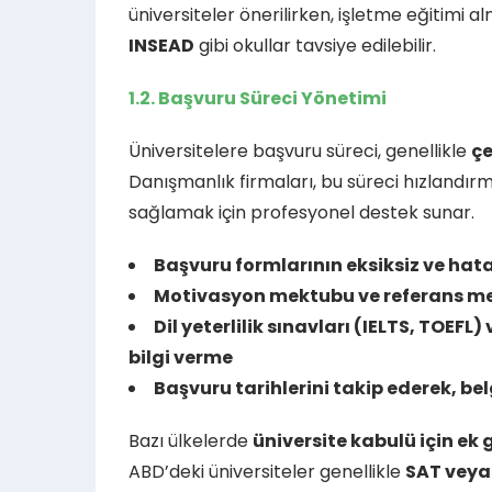
üniversiteler önerilirken, işletme eğitimi al
INSEAD
gibi okullar tavsiye edilebilir.
1.2. Başvuru Süreci Yönetimi
Üniversitelere başvuru süreci, genellikle
çe
Danışmanlık firmaları, bu süreci hızlandırm
sağlamak için profesyonel destek sunar.
Başvuru formlarının eksiksiz ve ha
Motivasyon mektubu ve referans me
Dil yeterlilik sınavları (IELTS, TOE
bilgi verme
Başvuru tarihlerini takip ederek, b
Bazı ülkelerde
üniversite kabulü için ek 
ABD’deki üniversiteler genellikle
SAT veya