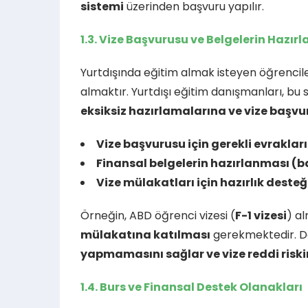
sistemi
üzerinden başvuru yapılır.
1.3. Vize Başvurusu ve Belgelerin Hazır
Yurtdışında eğitim almak isteyen öğrencile
almaktır. Yurtdışı eğitim danışmanları, bu 
eksiksiz hazırlamalarına ve vize baş
Vize başvurusu için gerekli evraklar
Finansal belgelerin hazırlanması (b
Vize mülakatları için hazırlık deste
Örneğin, ABD öğrenci vizesi (
F-1 vizesi
) a
mülakatına katılması
gerekmektedir. Da
yapmamasını sağlar ve vize reddi riskin
1.4. Burs ve Finansal Destek Olanakları