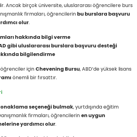
ir. Ancak birçok üniversite, uluslararası öğrencilere burs
ışmanlık firmaları, öğrencilerin
bu burslara başvuru
ardımcı olur
.
amları hakkında bilgi verme
D gibi uluslararası burslara başvuru desteği
hakkında bilgilendirme
 öğrenciler için
Chevening Bursu
, ABD’de yüksek lisans
gramı
önemli bir fırsattır.
i
 konaklama seçeneği bulmak
, yurtdışında eğitim
Danışmanlık firmaları, öğrencilerin
en uygun
elerine yardımcı olur
.