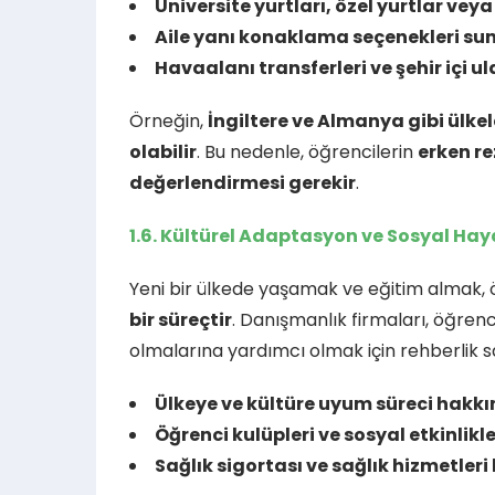
Üniversite yurtları, özel yurtlar vey
Aile yanı konaklama seçenekleri s
Havaalanı transferleri ve şehir içi 
Örneğin,
İngiltere ve Almanya gibi ülk
olabilir
. Bu nedenle, öğrencilerin
erken re
değerlendirmesi gerekir
.
1.6. Kültürel Adaptasyon ve Sosyal Hay
Yeni bir ülkede yaşamak ve eğitim almak, ö
bir süreçtir
. Danışmanlık firmaları, öğren
olmalarına yardımcı olmak için rehberlik s
Ülkeye ve kültüre uyum süreci hakkı
Öğrenci kulüpleri ve sosyal etkinli
Sağlık sigortası ve sağlık hizmetler