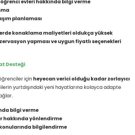
a öğrenci evleri hakkında bilgi verme
unma
ulaşım planlaması
elerde konaklama maliyetleri oldukça yüksek
zervasyon yapması ve uygun fiyatlı seçenekleri
at Desteği
ğrenciler için
heyecan verici olduğu kadar zorlayıcı
cilerin yurtdışındaki yeni hayatlarına kolayca adapte
ağlar.
nda bilgi verme
kler hakkında yönlendirme
i konularında bilgilendirme