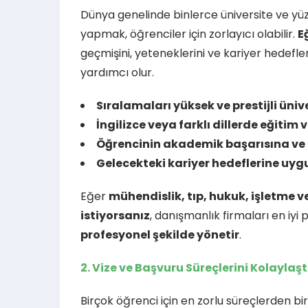
Dünya genelinde binlerce üniversite ve yü
yapmak, öğrenciler için zorlayıcı olabilir.
E
geçmişini, yeteneklerini ve kariyer hedefl
yardımcı olur.
Sıralamaları yüksek ve prestijli ünive
İngilizce veya farklı dillerde eğitim 
Öğrencinin akademik başarısına ve 
Gelecekteki kariyer hedeflerine uygu
Eğer
mühendislik, tıp, hukuk, işletme v
istiyorsanız
, danışmanlık firmaları en iyi 
profesyonel şekilde yönetir
.
2. Vize ve Başvuru Süreçlerini Kolaylaş
Birçok öğrenci için en zorlu süreçlerden bir