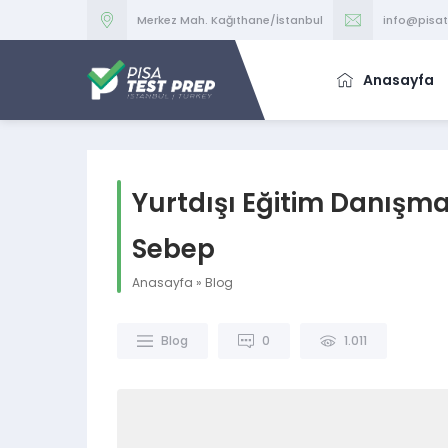
Merkez Mah. Kağıthane/İstanbul
info@pisa
Anasayfa
Yurtdışı Eğitim Danışma
Sebep
Anasayfa
»
Blog
Blog
0
1.011