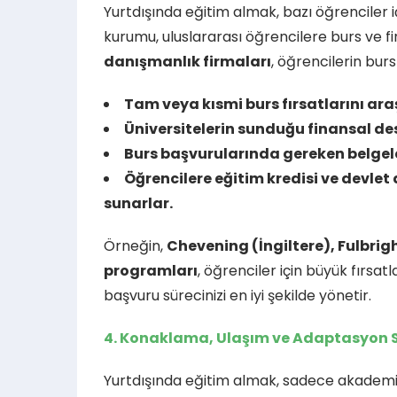
Yurtdışında eğitim almak, bazı öğrenciler iç
kurumu, uluslararası öğrencilere burs ve 
danışmanlık firmaları
, öğrencilerin burs
Tam veya kısmi burs fırsatlarını araş
Üniversitelerin sunduğu finansal des
Burs başvurularında gereken belgeler
Öğrencilere eğitim kredisi ve devlet
sunarlar.
Örneğin,
Chevening (İngiltere), Fulbrig
programları
, öğrenciler için büyük fırsa
başvuru sürecinizi en iyi şekilde yönetir.
4. Konaklama, Ulaşım ve Adaptasyon 
Yurtdışında eğitim almak, sadece akademik