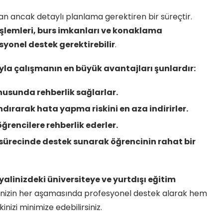
nan ancak detaylı planlama gerektiren bir süreçtir.
 işlemleri, burs imkanları ve konaklama
yonel destek gerektirebilir
.
ıyla çalışmanın en büyük avantajları şunlardır:
nusunda rehberlik sağlarlar.
ndırarak hata yapma riskini en aza indirirler.
rencilere rehberlik ederler.
ürecinde destek sunarak öğrencinin rahat bir
yalinizdeki üniversiteye ve yurtdışı eğitim
cinizin her aşamasında profesyonel destek alarak hem
izi minimize edebilirsiniz.