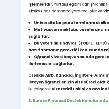
işlemleridir
. Yurtdışı eğitim danışmanlık 
eksiksiz hazırlamanıza yardımcı olur ve
vi
Üniversite başvuru formlarını eksik
Motivasyon mektubu ve referans mek
sağlarlar.
Dil yeterlilik sınavları (TOEFL, IELTS
hazırlanmanız gerektiği konusunda reh
Öğrenci vizesi başvurusunda gereken
ilerlemesini sağlarlar.
Özellikle
ABD, Kanada, İngiltere, Alman
isteyen öğrenciler için vize süreci olduk
ile çalışarak
vize reddi riskini en aza indi
3. Burs ve Finansal Destek Konularınd