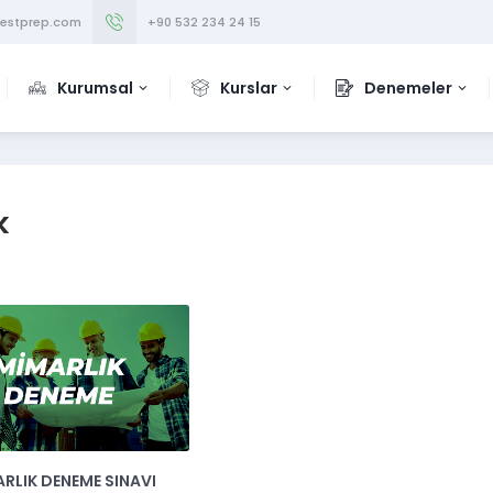
testprep.com
+90 532 234 24 15
Kurumsal
Kurslar
Denemeler
k
RLIK DENEME SINAVI