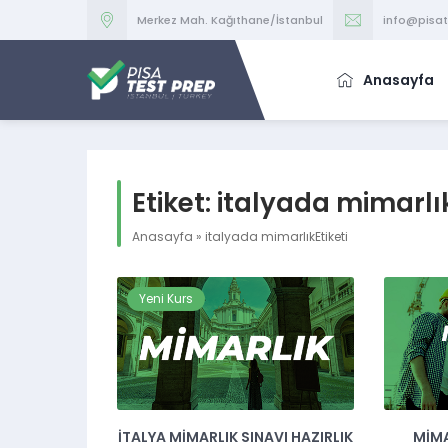
Merkez Mah. Kağıthane/İstanbul
info@pisa
Anasayfa
Etiket:
italyada mimarlı
Anasayfa
»
italyada mimarlıkEtiketi
Yeni Kurs
İTALYA MIMARLIK SINAVI HAZIRLIK
MIMA