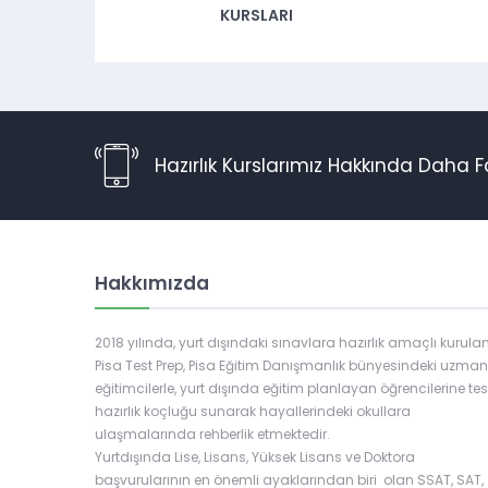
KURSLARI
Hazırlık Kurslarımız Hakkında Daha F
Hakkımızda
2018 yılında, yurt dışındaki sınavlara hazırlık amaçlı kurula
Pisa Test Prep, Pisa Eğitim Danışmanlık bünyesindeki uzman
Müşteri Temsilcisi
eğitimcilerle, yurt dışında eğitim planlayan öğrencilerine tes
hazırlık koçluğu sunarak hayallerindeki okullara
ulaşmalarında rehberlik etmektedir.
Yurtdışında Lise, Lisans, Yüksek Lisans ve Doktora
başvurularının en önemli ayaklarından biri olan SSAT, SAT,