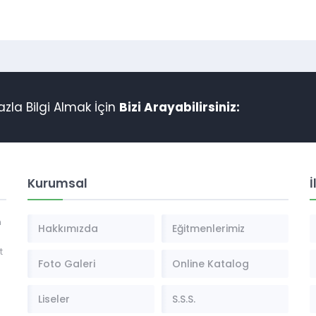
azla Bilgi Almak İçin
Bizi Arayabilirsiniz:
Kurumsal
İ
n
Hakkımızda
Eğitmenlerimiz
t
Foto Galeri
Online Katalog
Liseler
S.S.S.