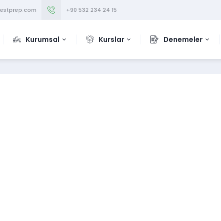
testprep.com
+90 532 234 24 15
Kurumsal
Kurslar
Denemeler