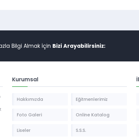
azla Bilgi Almak İçin
Bizi Arayabilirsiniz:
Kurumsal
İ
n
Hakkımızda
Eğitmenlerimiz
t
Foto Galeri
Online Katalog
Liseler
S.S.S.