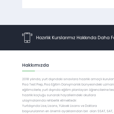
Hazırlık Kurslarımız Hakkında Daha F
Hakkımızda
2018 yılında, yurt dışındaki sınavlara hazırlık amaçlı kurula
Pisa Test Prep, Pisa Eğitim Danışmanlık bünyesindeki uzman
Müşteri Temsilcisi
eğitimcilerle, yurt dışında eğitim planlayan öğrencilerine tes
hazırlık koçluğu sunarak hayallerindeki okullara
ulaşmalarında rehberlik etmektedir.
Yurtdışında Lise, Lisans, Yüksek Lisans ve Doktora
başvurularının en önemli ayaklarından biri olan SSAT, SAT,